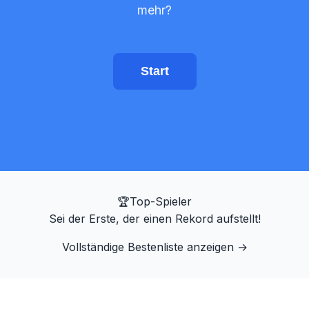
mehr?
Zieltrainer
Zahlen Gedächtnis
Start
N-Back
Verbales Gedächtnis
Sequenzgedächtnis
🏆
Top-Spieler
Sei der Erste, der einen Rekord aufstellt!
Symbolsuche
Vollständige Bestenliste anzeigen
→
Farbenblindheit
Gesichtsgedächtnis