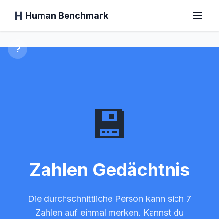
Human Benchmark
Zahlen Gedächtnis
?
Startseite
💾
Reaktionszeit
Schimpansen-Test
Zahlen Gedächtnis
Tipp-Test
Visuelles Gedächtnis
Die durchschnittliche Person kann sich 7
Zahlen auf einmal merken. Kannst du