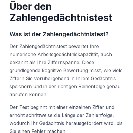
Über den
Zahlengedächtnistest
Farbton-Test
Was ist der Zahlengedächtnistest?
Objektverfolgung
Der Zahlengedächtnistest bewertet Ihre
Hand-Eye Coordination
numerische Arbeitsgedächtniskapazität, auch
bekannt als Ihre Ziffernspanne. Diese
grundlegende kognitive Bewertung misst, wie viele
FPS Reaction
Ziffern Sie vorübergehend in Ihrem Gedächtnis
speichern und in der richtigen Reihenfolge genau
abrufen können.
Bestenliste
Der Test beginnt mit einer einzelnen Ziffer und
erhöht schrittweise die Länge der Zahlenfolge,
Artikel
wodurch Ihr Gedächtnis herausgefordert wird, bis
Sie einen Fehler machen.