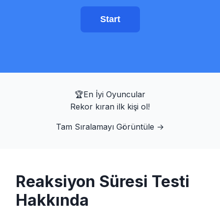
Hedef Eğitmeni
Start
Numara Hafızası
N-Back
🏆
En İyi Oyuncular
Sözel Bellek
Rekor kıran ilk kişi ol!
Tam Sıralamayı Görüntüle
→
Sıra Belleği
Sembol Arama
Reaksiyon Süresi Testi
Renk Körlüğü
Hakkında
Yüz Hafızası