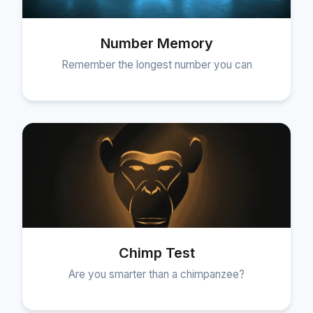
Number Memory
Remember the longest number you can
Chimp Test
Are you smarter than a chimpanzee?