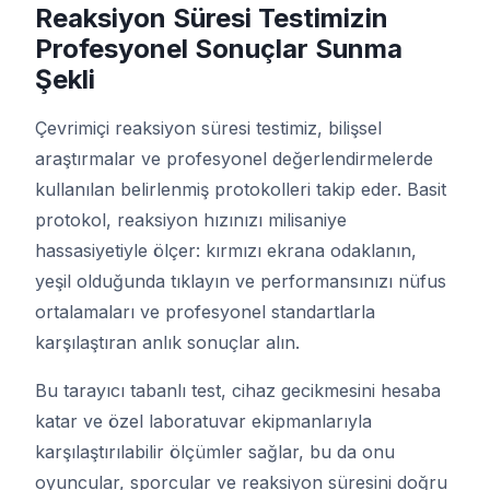
Reaksiyon Süresi Testimizin
Profesyonel Sonuçlar Sunma
Ton Testi
Şekli
Çevrimiçi reaksiyon süresi testimiz, bilişsel
Nesne Takibi
araştırmalar ve profesyonel değerlendirmelerde
kullanılan belirlenmiş protokolleri takip eder. Basit
Hand-Eye Coordination
protokol, reaksiyon hızınızı milisaniye
hassasiyetiyle ölçer: kırmızı ekrana odaklanın,
FPS Reaction
yeşil olduğunda tıklayın ve performansınızı nüfus
ortalamaları ve profesyonel standartlarla
karşılaştıran anlık sonuçlar alın.
Sıralama
Bu tarayıcı tabanlı test, cihaz gecikmesini hesaba
katar ve özel laboratuvar ekipmanlarıyla
karşılaştırılabilir ölçümler sağlar, bu da onu
Makaleler
oyuncular, sporcular ve reaksiyon süresini doğru