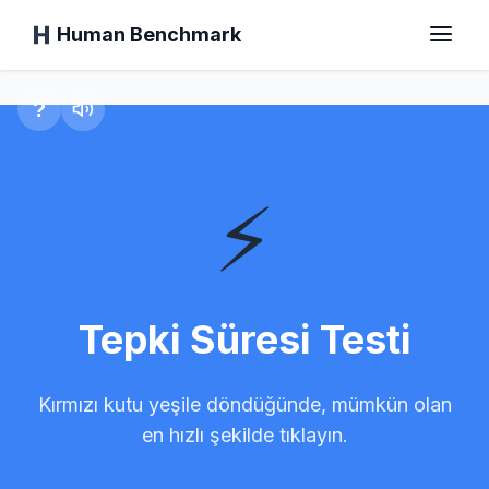
Human Benchmark
Tepki Süresi Testi
?
Ana Sayfa
⚡
Tepki Süresi
Şempanze Testi
Tepki Süresi Testi
Yazma Testi
Kırmızı kutu yeşile döndüğünde, mümkün olan
en hızlı şekilde tıklayın.
Görsel Hafıza