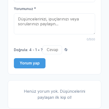
Yorumunuz
*
0
/500
Doğrula
:
4 - 1 = ?
🔄
Yorum yap
Henüz yorum yok. Düşüncelerini
paylaşan ilk kişi ol!