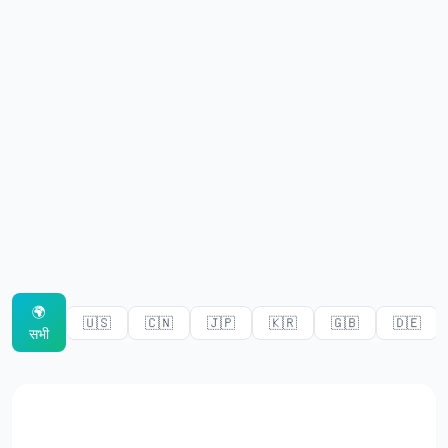
लक्ष्य प्रशिक्षक
संख्यात्मक स्मृति
N-Back
शब्द स्मृति
अनुक्रम स्मृति
🌍
सिंबल खोज
🇺🇸
🇨🇳
🇯🇵
🇰🇷
🇬🇧
🇩🇪
सभी
रंग अंधापन
चेहरा स्मृति