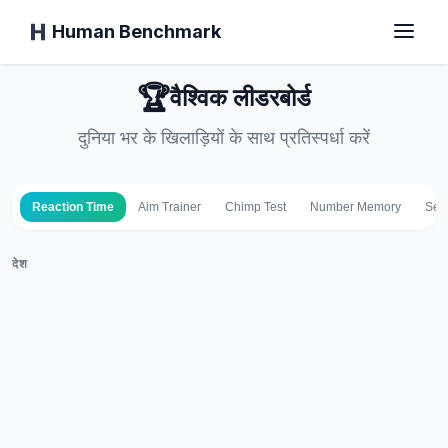
Human Benchmark
🏆
वैश्विक लीडरबोर्ड
मुख्य पृष्ठ
दुनिया भर के खिलाड़ियों के साथ प्रतिस्पर्धा करें
Reaction Time
Aim Trainer
Chimp Test
Number Memory
Seq
प्रतिक्रिया समय
देश
चिंप टेस्ट
टाइपिंग टेस्ट
दृश्य स्मृति