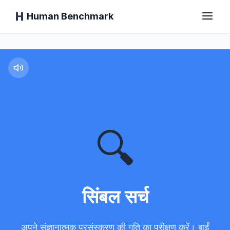
Human Benchmark
सिंबल सर्च
मुख्य पृष्ठ
प्रतिक्रिया समय
🔍
चिंप टेस्ट
टाइपिंग टेस्ट
सिंबल सर्च
दृश्य स्मृति
अपने संज्ञानात्मक प्रसंस्करण की गति का परीक्षण करें। बाईं