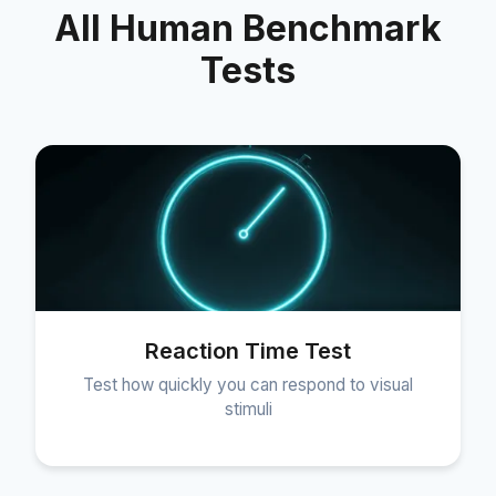
All Human Benchmark
Tests
Reaction Time Test
Test how quickly you can respond to visual
stimuli