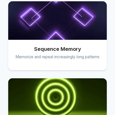
Sequence Memory
Memorize and repeat increasingly long patterns