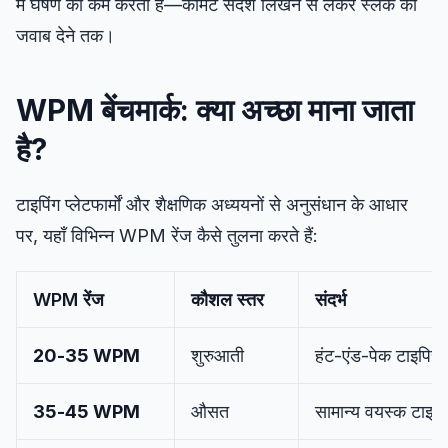
में घर्षण को कम करती है—कमिट संदेश लिखने से लेकर स्लैक का
जवाब देने तक।
WPM बेंचमार्क: क्या अच्छा माना जाता
है?
टाइपिंग प्लेटफार्मों और शैक्षणिक अध्ययनों से अनुसंधान के आधार
पर, यहाँ विभिन्न WPM रेंज कैसे तुलना करते हैं:
WPM रेंज
कौशल स्तर
संदर्भ
20-35 WPM
शुरुआती
हंट-एंड-पेक टाइपिस्
35-45 WPM
औसत
सामान्य वयस्क टाइपि