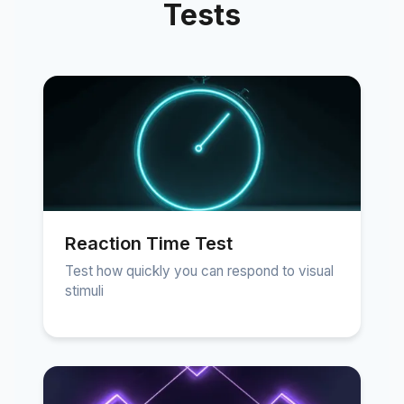
Tests
Reaction Time Test
Test how quickly you can respond to visual
stimuli