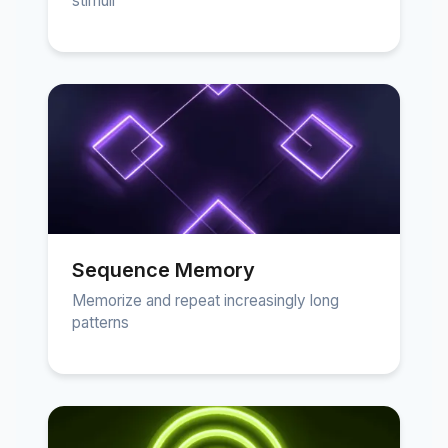
stimuli
Sequence Memory
Memorize and repeat increasingly long
patterns