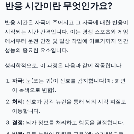
반응 시간이란 무엇인가요?
조준 훈련기
반응 시간은 자극이 주어지고 그 자극에 대한 반응이
숫자 기억력
시작되는 시간 간격입니다. 이는 경쟁 스포츠와 게임
에서부터 운전 안전 및 일상 작업에 이르기까지 인간
N-Back
성능의 중요한 요소입니다.
언어 기억
생리학적으로, 이 과정은 다음과 같이 작동합니다:
순서 기억력
자극:
눈(또는 귀)이 신호를 감지합니다(예: 화면
이 녹색으로 변함).
기호 검색
처리:
신호가 감각 뉴런을 통해 뇌의 시각 피질로
이동합니다.
색맹 테스트
결정:
뇌가 정보를 처리하고 행동을 결정합니다.
얼굴 기억