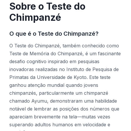
Sobre o Teste do
Chimpanzé
Teste de Matiz
O que é o Teste do Chimpanzé?
Rastreamento de Objetos
O Teste do Chimpanzé, também conhecido como
Hand-Eye Coordination
Teste de Memória do Chimpanzé, é um fascinante
desafio cognitivo inspirado em pesquisas
inovadoras realizadas no Instituto de Pesquisa de
FPS Reaction
Primatas da Universidade de Kyoto. Este teste
ganhou atenção mundial quando jovens
chimpanzés, particularmente um chimpanzé
chamado Ayumu, demonstraram uma habilidade
Ranking
notável de lembrar as posições dos números que
apareciam brevemente na tela—muitas vezes
Artigos
superando adultos humanos em velocidade e