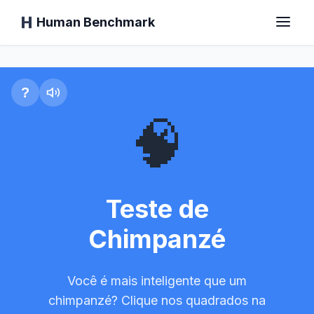
Human Benchmark
Teste do Chimpanzé
Início
?
🧠
Tempo de Reação
Teste do Chimpanzé
Teste de
Chimpanzé
Teste de Digitação
Você é mais inteligente que um
Memória Visual
chimpanzé? Clique nos quadrados na