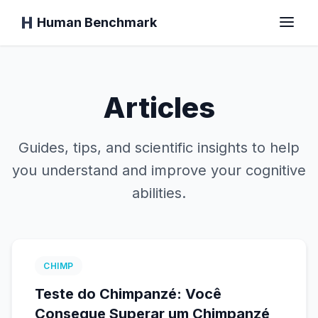
Human Benchmark
Início
Articles
Guides, tips, and scientific insights to help
Tempo de Reação
you understand and improve your cognitive
abilities.
Teste do Chimpanzé
Teste de Digitação
CHIMP
Memória Visual
Teste do Chimpanzé: Você
Consegue Superar um Chimpanzé