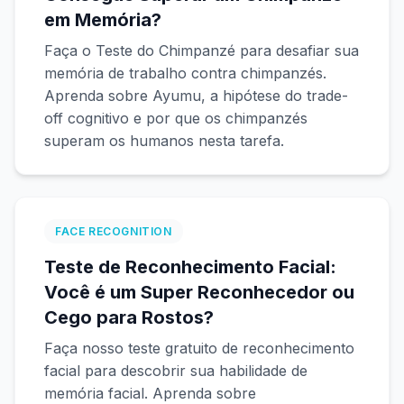
Treinador de Mira
em Memória?
Faça o Teste do Chimpanzé para desafiar sua
Memória de Números
memória de trabalho contra chimpanzés.
Aprenda sobre Ayumu, a hipótese do trade-
off cognitivo e por que os chimpanzés
N-Back
superam os humanos nesta tarefa.
Memória Verbal
FACE RECOGNITION
Memória Sequencial
Teste de Reconhecimento Facial:
Você é um Super Reconhecedor ou
Busca de Símbolos
Cego para Rostos?
Daltonismo
Faça nosso teste gratuito de reconhecimento
facial para descobrir sua habilidade de
memória facial. Aprenda sobre
Memória Facial