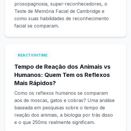
prosopagnosia, super-reconhecedores, o
Teste de Memória Facial de Cambridge e
Teste de Matiz
como suas habilidades de reconhecimento
facial se comparam.
Rastreamento de Objetos
Hand-Eye Coordination
REACTIONTIME
Tempo de Reação dos Animais vs
FPS Reaction
Humanos: Quem Tem os Reflexos
Mais Rápidos?
Como os reflexos humanos se comparam
aos de moscas, gatos e cobras? Uma análise
Ranking
baseada em pesquisas sobre o tempo de
reação dos animais, a biologia por trás disso
Artigos
e o que 250ms realmente significam.