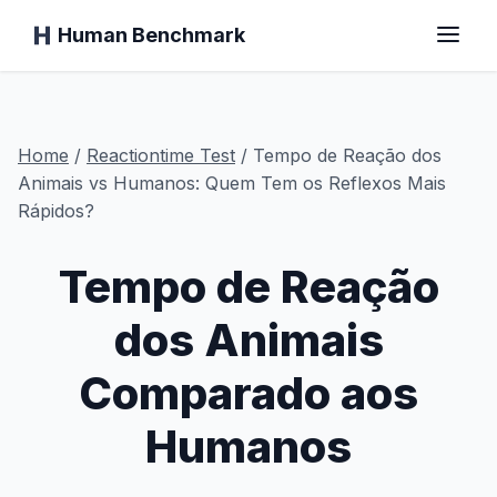
Human Benchmark
Início
Home
/
Reactiontime
Test
/
Tempo de Reação dos
Animais vs Humanos: Quem Tem os Reflexos Mais
Rápidos?
Tempo de Reação
Tempo de Reação
Teste do Chimpanzé
dos Animais
Comparado aos
Teste de Digitação
Humanos
Memória Visual