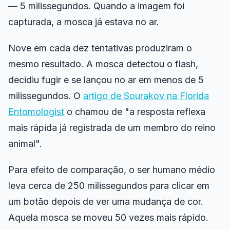
— 5 milissegundos. Quando a imagem foi
capturada, a mosca já estava no ar.
Teste de Matiz
Nove em cada dez tentativas produziram o
Rastreamento de Objetos
mesmo resultado. A mosca detectou o flash,
decidiu fugir e se lançou no ar em menos de 5
Hand-Eye Coordination
milissegundos. O
artigo de Sourakov na
Florida
Entomologist
o chamou de "a resposta reflexa
FPS Reaction
mais rápida já registrada de um membro do reino
animal".
Para efeito de comparação, o ser humano médio
Ranking
leva cerca de 250 milissegundos para clicar em
um botão depois de ver uma mudança de cor.
Artigos
Aquela mosca se moveu 50 vezes mais rápido.