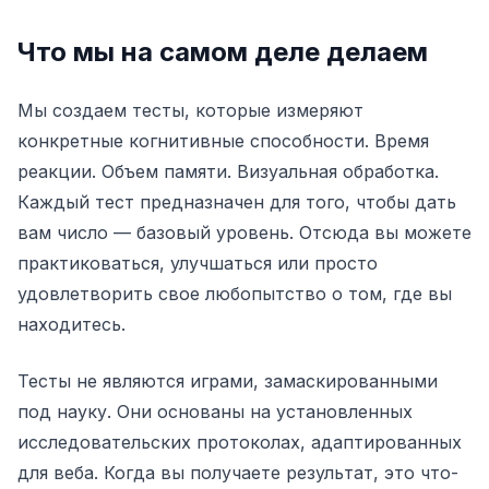
Что мы на самом деле делаем
Тест на оттенок
Мы создаем тесты, которые измеряют
Отслеживание объектов
конкретные когнитивные способности. Время
реакции. Объем памяти. Визуальная обработка.
Hand-Eye Coordination
Каждый тест предназначен для того, чтобы дать
вам число — базовый уровень. Отсюда вы можете
FPS Reaction
практиковаться, улучшаться или просто
удовлетворить свое любопытство о том, где вы
находитесь.
Тесты не являются играми, замаскированными
Рейтинг
под науку. Они основаны на установленных
исследовательских протоколах, адаптированных
Статьи
для веба. Когда вы получаете результат, это что-