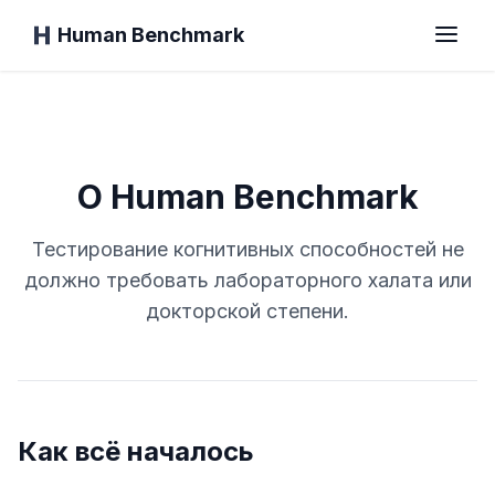
Human Benchmark
Главная
О Human Benchmark
Время реакции
Тестирование когнитивных способностей не
должно требовать лабораторного халата или
докторской степени.
Тест на шимпанзе
Тест на печать
Как всё началось
Визуальная память