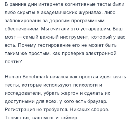
В ранние дни интернета когнитивные тесты были
Тренажер прицеливания
либо скрыты в академических журналах, либо
заблокированы за дорогим программным
Память на числа
обеспечением. Мы считали это устаревшим. Ваш
мозг — самый важный инструмент, который у вас
N-Back
есть. Почему тестирование его не может быть
таким же простым, как проверка электронной
Вербальная Память
почты?
Память на последовательности
Human Benchmark начался как простая идея: взять
тесты, которые используют психологи и
исследователи, убрать жаргон и сделать их
Поиск символов
доступными для всех, у кого есть браузер.
Регистрация не требуется. Никаких сборов.
Цветовая слепота
Только вы, ваш мозг и таймер.
Память на лица