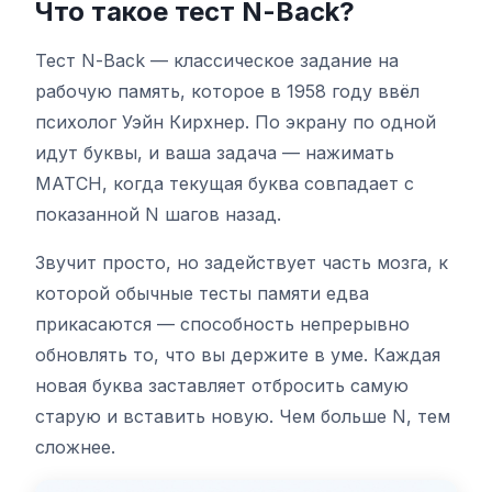
Что такое тест N-Back?
Тест N-Back — классическое задание на
Тест на оттенок
рабочую память, которое в 1958 году ввёл
психолог Уэйн Кирхнер. По экрану по одной
Отслеживание объектов
идут буквы, и ваша задача — нажимать
MATCH, когда текущая буква совпадает с
Hand-Eye Coordination
показанной N шагов назад.
Звучит просто, но задействует часть мозга, к
FPS Reaction
которой обычные тесты памяти едва
прикасаются — способность непрерывно
обновлять то, что вы держите в уме. Каждая
новая буква заставляет отбросить самую
Рейтинг
старую и вставить новую. Чем больше N, тем
сложнее.
Статьи