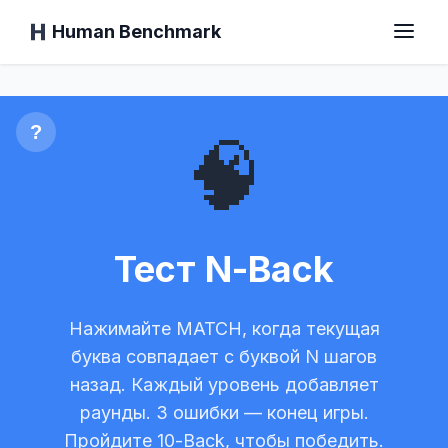
Human Benchmark
Тест N-Back
Главная
?
🧠
Время реакции
Тест N-Back
Тест на шимпанзе
Нажимайте MATCH, когда текущая
Тест на печать
буква совпадает с буквой N шагов
назад. Каждый уровень добавляет
Визуальная память
раунды. 3 ошибки — конец игры.
Пройдите 10-Back, чтобы победить.