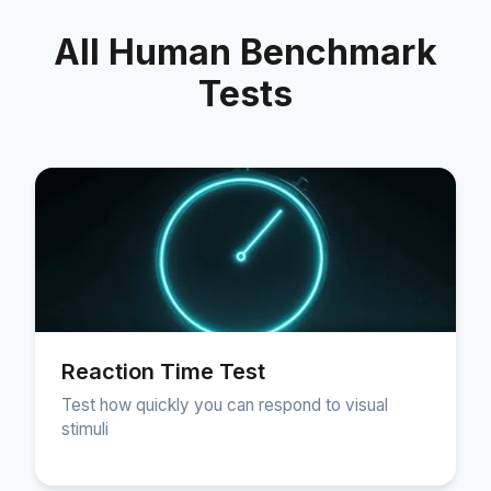
All Human Benchmark
Tests
Reaction Time Test
Test how quickly you can respond to visual
stimuli