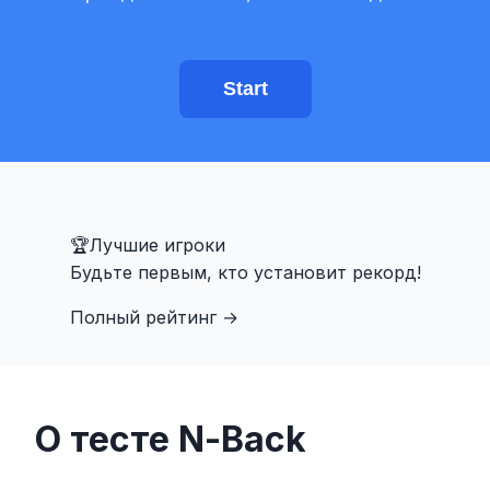
Тренажер прицеливания
Память на числа
Start
N-Back
Вербальная Память
🏆
Лучшие игроки
Будьте первым, кто установит рекорд!
Память на последовательности
Полный рейтинг
→
Поиск символов
Цветовая слепота
О тесте N-Back
Память на лица