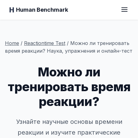
Human Benchmark
Главная
Home
/
Reactiontime
Test
/
Можно ли тренировать
время реакции? Наука, упражнения и онлайн-тест
Можно ли
Время реакции
тренировать время
Тест на шимпанзе
реакции?
Тест на печать
Узнайте научные основы времени
Визуальная память
реакции и изучите практические