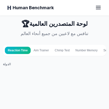
Human Benchmark
🏆
لوحة المتصدرين العالمية
الرئيسية
تنافس مع لاعبين من جميع أنحاء العالم
Reaction Time
Aim Trainer
Chimp Test
Number Memory
Seq
وقت الاستجابة
الدولة
اختبار الشمبانزي
اختبار الكتابة
الذاكرة البصرية