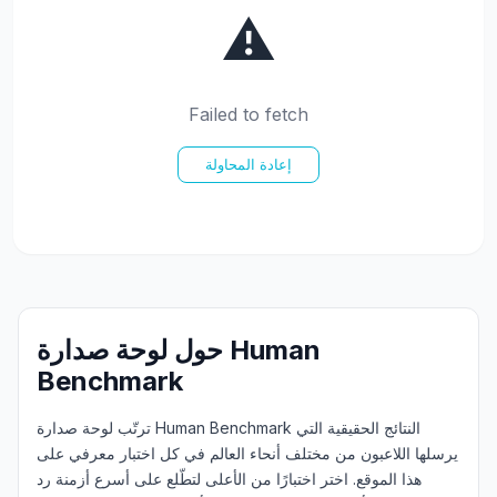
⚠️
اختبار الظل
Failed to fetch
تتبع الأجسام
إعادة المحاولة
Hand-Eye Coordination
FPS Reaction
حول لوحة صدارة Human
Benchmark
لوحة المتصدرين
ترتّب لوحة صدارة Human Benchmark النتائج الحقيقية التي
يرسلها اللاعبون من مختلف أنحاء العالم في كل اختبار معرفي على
المقالات
هذا الموقع. اختر اختبارًا من الأعلى لتطّلع على أسرع أزمنة رد