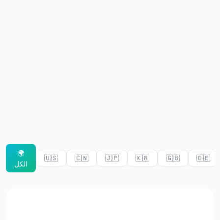
مدرب الدقة
ذاكرة الأرقام
N-Back
الذاكرة اللفظية
ذاكرة التسلسل
🌍
بحث الرموز
🇺🇸
🇨🇳
🇯🇵
🇰🇷
🇬🇧
🇩🇪
الكل
عمى الألوان
ذاكرة الوجوه