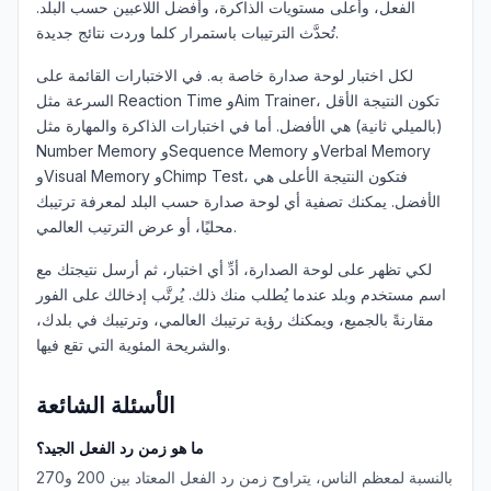
الفعل، وأعلى مستويات الذاكرة، وأفضل اللاعبين حسب البلد.
لوحة التحكم
تُحدَّث الترتيبات باستمرار كلما وردت نتائج جديدة.
لكل اختبار لوحة صدارة خاصة به. في الاختبارات القائمة على
السرعة مثل Reaction Time وAim Trainer، تكون النتيجة الأقل
(بالميلي ثانية) هي الأفضل. أما في اختبارات الذاكرة والمهارة مثل
Number Memory وSequence Memory وVerbal Memory
🇸🇦
AR
وVisual Memory وChimp Test، فتكون النتيجة الأعلى هي
الأفضل. يمكنك تصفية أي لوحة صدارة حسب البلد لمعرفة ترتيبك
محليًا، أو عرض الترتيب العالمي.
لكي تظهر على لوحة الصدارة، أدِّ أي اختبار، ثم أرسل نتيجتك مع
اسم مستخدم وبلد عندما يُطلب منك ذلك. يُرتَّب إدخالك على الفور
مقارنةً بالجميع، ويمكنك رؤية ترتيبك العالمي، وترتيبك في بلدك،
والشريحة المئوية التي تقع فيها.
الأسئلة الشائعة
ما هو زمن رد الفعل الجيد؟
بالنسبة لمعظم الناس، يتراوح زمن رد الفعل المعتاد بين 200 و270