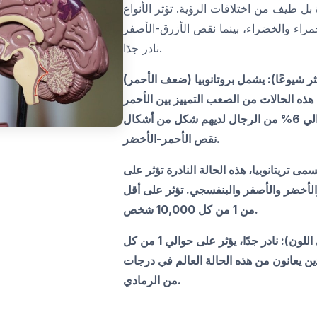
ل طيف من اختلافات الرؤية. تؤثر الأنواع
لحمراء والخضراء، بينما نقص الأزرق-الأصفر
نادر جدًا.
ثر شيوعًا): يشمل بروتانوبيا (ضعف الأحمر)
هذه الحالات من الصعب التمييز بين الأحمر
والأخضر والبني والبرتقالي. حوالي 6% من الرجال لديهم شكل من أشكال
نقص الأحمر-الأخضر.
ى تريتانوبيا، هذه الحالة النادرة تؤثر على
والأخضر والأصفر والبنفسجي. تؤثر على أقل
من 1 من كل 10,000 شخص.
عمى الألوان الكامل (أحادي اللون): نادر جدًا، يؤثر على حوالي 1 من كل
لذين يعانون من هذه الحالة العالم في درجات
من الرمادي.