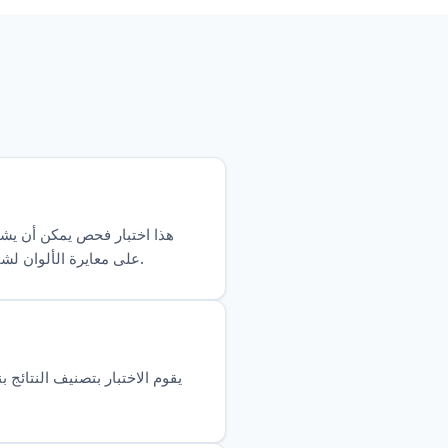
هذا اختبار فحص يمكن أن يشير
على معايرة الألوان لشاشتك، وإعدادات السطوع، والإضاءة المحيطة. للحصول على تشخيص نهائي، استشر متخصص رعاية العين.