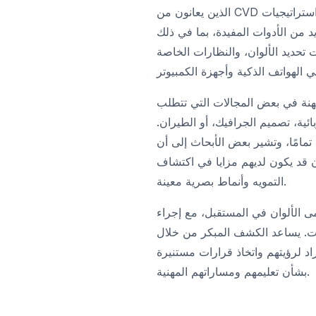
الذين يعانون من CVD حياة طبيعية تمامًا من خلال تطوير استراتيجيات
ديد من الأدوات المفيدة، بما في ذلك
يد الألوان، والنظارات الخاصة (مثل EnChroma)، وميزات
مهنة في بعض المجالات التي تتطلب
ربائية، تصميم الجرافيك، أو الطيران.
تمامًا، وتشير بعض الأبحاث إلى أن
 قد يكون لديهم مزايا في اكتشاف
التمويه وأنماط بصرية معينة.
مى الألوان في المستقبل، مع إجراء
ات. يساعد الكشف المبكر من خلال
د لرؤيتهم واتخاذ قرارات مستنيرة
بشأن تعليمهم ومساراتهم المهنية.