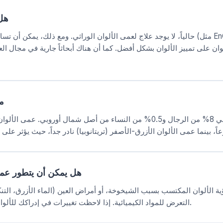
هل 
حالياً، لا يوجد علاج لعمى الألوان الوراثي. ومع ذلك، يمكن أن تساعد العدسات والنظارات
وان على تمييز الألوان بشكل أفضل. كما أن هناك أبحاثاً جارية في مجال ال
م
يؤثر عمى الألوان على حوالي 8% من الرجال و0.5% من النساء من أصل شمال أورو
هل يمكن أن يتطور عمى ا
ة الألوان المكتسب بسبب الشيخوخة، أو أمراض العين (الماء الأزرق، التنك
التعرض للمواد الكيميائية. إذا لاحظت تغييرات في إدراكك للألوان، استشر متخصص رعاية العين.