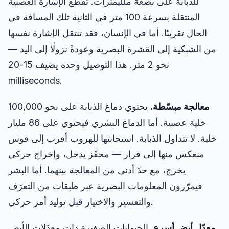
للذبابة على بضعة ملليمترات. تقطع الإشارة العصبية
المنتقلة بسرعة 100 متر في الثانية تلك المسافة في
الحال تقريبًا. أما في الإنسان، فقد تنتقل الإشارة نفسها
من الشبكية إلى القشرة البصرية وعودةً نزولًا إلى اليد —
نحو 2 متر. هذا التوصيل وحده يضيف 15-20
milliseconds.
معالجة مبسّطة.
يحتوي دماغ الذبابة على نحو 100,000
خلية عصبية. أما الدماغ البشري فيحتوي على 86 مليار
خلية. لا تتداول الذبابة. استجابتها للهروب أقرب إلى قوس
منعكس منها إلى قرار — محفّز يدخل، وإخراج حركي
يخرج، مع حدّ أدنى من المعالجة بينهما. أما البشر
فيمرّرون المعلومات البصرية عبر طبقات من التعرّف
والتفسير والاختيار قبل توليد أمر حركي.
معدّل أيض أسرع.
الحيوانات الصغيرة ذات معدّلات الأيض