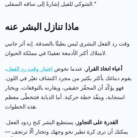
الشوكي للفيل إشارةً إلى ساقه السفلى."
ماذا تنازل البشر عنه
وقت رد الفعل البشري ليس بطيئًا بالصدفة. إنه أثر جانبي
لامتلاك أكثر الأدمغة تعقيدًا في مملكة الحيوان.
أعباء اتخاذ القرار.
عندما تخوض
اختبار وقت رد الفعل
،
يقوم دماغك بأكثر بكثير من مجرد اكتشاف تغيّر في اللون.
فهو يؤكّد أن المحفّز حقيقي، ويقارنه بالتوقعات، ويختار
استجابة، وينفّذ خطة حركية. أما الذبابة فتتخطّى معظم
هذه الخطوات.
القدرة على التجاوز.
يستطيع البشر كبح ردود الفعل.
يمكنك أن ترى كرة تطير نحو وجهك وتختار ألّا ترتجف —