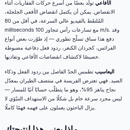
الأفاعي
تولّد بعضًا من أسرع حركات الفقاريات أثناء
الانقضاض. يمكن أن يكتمل انقضاض الأفعى الجلجلة،
المُلتقَط بالفيديو عالي السرعة، في أقل من 80
milliseconds مع تسارعات رأس تتجاوز 100 m/s. وقد
دفع هذا سباق تسلّح تطوري — إذ طوّرت بعض أنواع
الفرائس، كجرذان الكنغر، ردود فعل دفاعية مضبوطة
خصيصًا لاكتشاف انقضاضات الأفاعي وتفاديها.
اليعاسيب
تطمس الحدّ الفاصل بين ردود الفعل وذكاء
الصيد. فهي تعترض الفريسة في منتصف الطيران بمعدّل
نجاح يناهز 95%، وهو ما يتطلّب حسابًا آنيًا للمسار —
ليس مجرد سرعة خام بل شكلًا من الاستهداف التنبّؤي لا
يزال الباحثون يعملون على فهمه فهمًا كاملًا.
ماذا يعني هذا لنتيجتك