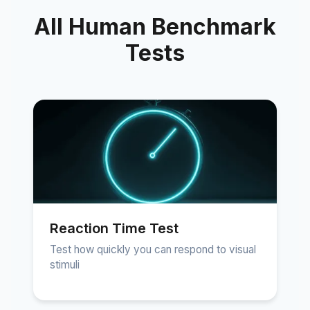
All Human Benchmark
Tests
Reaction Time Test
Test how quickly you can respond to visual
stimuli