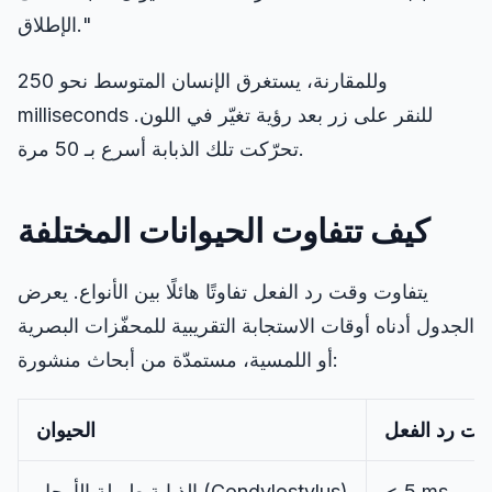
الإطلاق."
اختبار الظل
وللمقارنة، يستغرق الإنسان المتوسط نحو 250
milliseconds للنقر على زر بعد رؤية تغيّر في اللون.
تتبع الأجسام
تحرّكت تلك الذبابة أسرع بـ 50 مرة.
Hand-Eye Coordination
كيف تتفاوت الحيوانات المختلفة
FPS Reaction
يتفاوت وقت رد الفعل تفاوتًا هائلًا بين الأنواع. يعرض
الجدول أدناه أوقات الاستجابة التقريبية للمحفّزات البصرية
أو اللمسية، مستمدّة من أبحاث منشورة:
لوحة المتصدرين
قت رد الفعل
الحيوان
المقالات
< 5 ms
)
Condylostylus
الذبابة طويلة الأرجل (