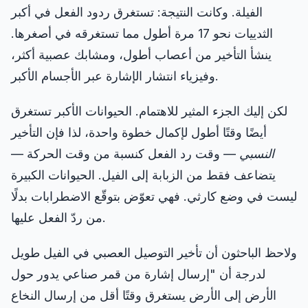
الفيلة. وكانت النتيجة: تستغرق ردود الفعل في أكبر
الثدييات نحو 17 مرة أطول مما تستغرقه في أصغرها.
ينشأ التأخير من أعصاب أطول، ومشابك عصبية أكثر،
وفيزياء انتشار الإشارة عبر الأجسام الأكبر.
لكن إليك الجزء المثير للاهتمام. الحيوانات الأكبر تستغرق
أيضًا وقتًا أطول لإكمال خطوة واحدة، لذا فإن التأخير
النسبي
— وقت رد الفعل كنسبة من وقت الحركة —
يتضاعف فقط من الزبابة إلى الفيل. الحيوانات الكبيرة
ليست في وضع كارثي. فهي تعوّض بتوقّع الاضطرابات بدلًا
من ردّ الفعل عليها.
ولاحظ الباحثون أن تأخير التوصيل العصبي في الفيل طويل
لدرجة أن "إرسال إشارة من قمر صناعي يدور حول
الأرض إلى الأرض يستغرق وقتًا أقل من إرسال النخاع