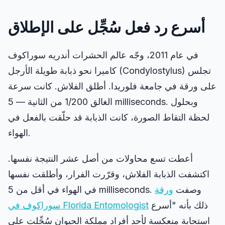
مدرب الدقة
أسرع رد فعل سُجِّل على الإطلاق
ذاكرة الأرقام
في عام 2011، وجّه عالم الحشرات أندريه سوراكوف
N-Back
) تجلس
Condylostylus
كاميرا نحو ذبابة طويلة الأرجل (
على ورقة في جامعة فلوريدا. أطلق الفلاش. كانت سرعة
الذاكرة اللفظية
الغالق 1/200 من الثانية — 5 milliseconds. وبحلول
لحظة التقاط الصورة، كانت الذبابة قد حلّقت بالفعل في
ذاكرة التسلسل
الهواء.
أعطت تسع محاولات من أصل عشر النتيجة نفسها.
بحث الرموز
اكتشفت الذبابة الفلاش، وقرّرت الفرار، وأطلقت نفسها
في الهواء في أقل من 5 milliseconds. وصفت
ورقة
عمى الألوان
ذلك بأنه "أسرع
Florida Entomologist
سوراكوف في
استجابة منعكسة لأحد أفراد مملكة الحيوان سُجِّلت على
ذاكرة الوجوه