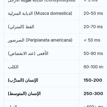
لوحة التحكم
20-50 ms
)
Musca domestica
الذبابة المنزلية (
20-70 ms
القط (المنزلي)
🇸🇦
AR
< 50 ms
)
Periplaneta americana
الصرصور (
50-90 ms
الأفعى (عند الانقضاض)
60-100 ms
الكلب
150-200 
الإنسان (المدرَّب)
250-300 
الإنسان (المتوسط)
~400+ ms
الفيل