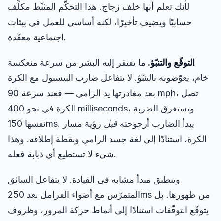
لأنك تعلم أنها خلف زجاج. هذا التحكّم المثبِّط مكلِّف
حسابيًا ويضيف تأخيرًا، لكنه أساسي للعمل في بيئات
اجتماعية معقّدة.
التوقّع والتنبّؤ.
ما يفتقر إليه البشر من سرعة منعكسة
خام، يعوّضونه بالتنبّؤ. لا يتفاعل ضارب البيسبول مع الكرة
بعد مغادرتها يد الرامي — فعند سرعة 90 mph، تصل
الكرة في نحو 400 milliseconds، وتستغرق الضربة
نفسها 150ms. يبدأ الضارب أرجوحته
قبل
رؤية مسار
الكرة، استنادًا إلى لغة جسد الرامي ونقطة إطلاقه. وهذا
شيء لا تستطيع أي ذبابة فعله.
وينطبق مبدأ مشابه في القيادة. لا يتفاعل السائق
المتمرّس مع أضواء الفرامل بعد 250ms من ظهورها. بل
يتوقّع التوقّفات استنادًا إلى أنماط حركة المرور، وظروف