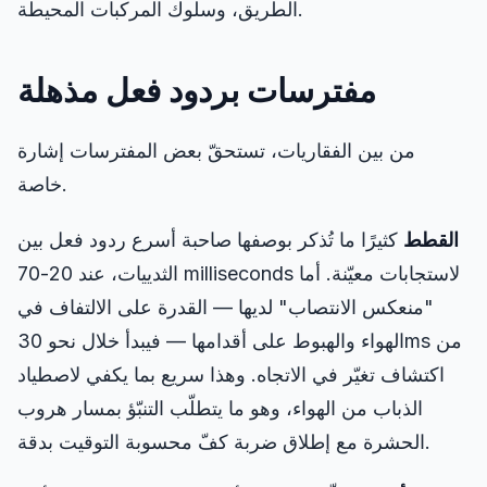
الطريق، وسلوك المركبات المحيطة.
مفترسات بردود فعل مذهلة
من بين الفقاريات، تستحقّ بعض المفترسات إشارة
خاصة.
القطط
كثيرًا ما تُذكر بوصفها صاحبة أسرع ردود فعل بين
الثدييات، عند 20-70 milliseconds لاستجابات معيّنة. أما
"منعكس الانتصاب" لديها — القدرة على الالتفاف في
الهواء والهبوط على أقدامها — فيبدأ خلال نحو 30ms من
اكتشاف تغيّر في الاتجاه. وهذا سريع بما يكفي لاصطياد
الذباب من الهواء، وهو ما يتطلّب التنبّؤ بمسار هروب
الحشرة مع إطلاق ضربة كفّ محسوبة التوقيت بدقة.