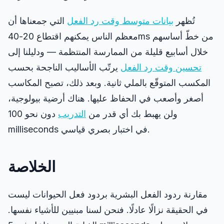
تُظهر
بيانات متوسط وقت رد الفعل
التي جمعناها أن
معظم الناس يمكنهم اقتطاع 20-40ms من خطّ أساسهم
خلال أسابيع قليلة من الممارسة المنتظمة — ودليلنا إلى
تحسين وقت رد الفعل
يرتّب الأساليب الناجحة بحسب
المكسب المتوقّع بالملي ثانية. وبعد ذلك، تصبح المكاسب
أصغر وأصعب في الحفاظ عليها. هناك أرضية بيولوجية،
ولن يهبط بك أي قدر من
التدريب
دون نحو 100
milliseconds في اختبار بصري قياسي.
الخلاصة
مقارنة ردود الفعل البشرية بردود فعل الحيوانات ليست
في الحقيقة نزالًا عادلًا. فنحن لسنا مبنيين للأشياء نفسها.