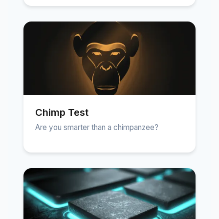
Chimp Test
Are you smarter than a chimpanzee?