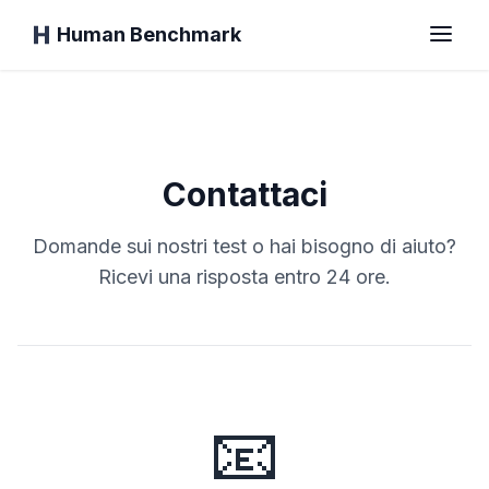
Human Benchmark
Home
Contattaci
Tempo di Reazione
Domande sui nostri test o hai bisogno di aiuto?
Ricevi una risposta entro 24 ore.
Test del Chimpanzé
Test di Digitazione
📧
Memoria Visiva