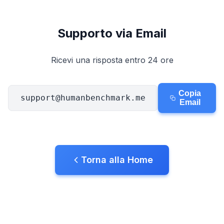
Allenatore di Mira
Supporto via Email
Memoria dei Numeri
Ricevi una risposta entro 24 ore
N-Back
Copia
support@humanbenchmark.me
Memoria Verbale
Email
Memoria Sequenziale
Torna alla Home
Ricerca simboli
Daltonismo
Memoria Facciale