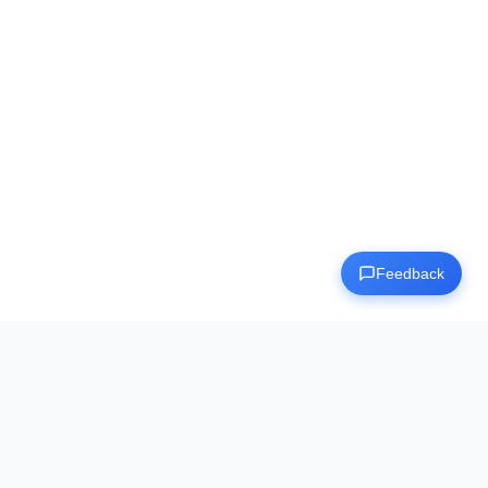
Cruscotto
🇮🇹
IT
Feedback
Human Benchmark
La destinazione definitiva per testare e migliorare le tue abilità
cognitive