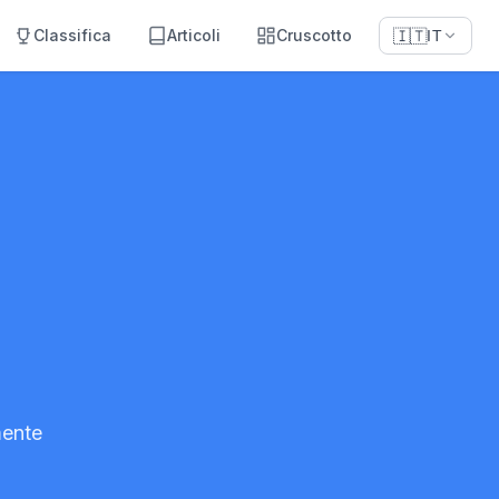
Classifica
Articoli
Cruscotto
🇮🇹
IT
e
mente