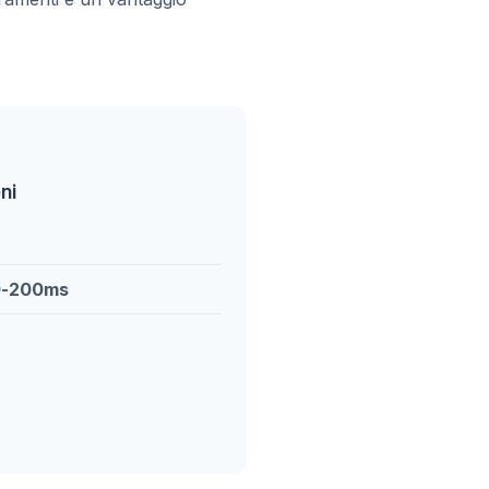
ni
80-200ms