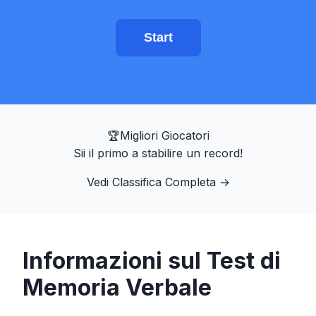
Allenatore di Mira
Start
Memoria dei Numeri
N-Back
🏆
Migliori Giocatori
Memoria Verbale
Sii il primo a stabilire un record!
Vedi Classifica Completa
→
Memoria Sequenziale
Ricerca simboli
Informazioni sul Test di
Daltonismo
Memoria Verbale
Memoria Facciale