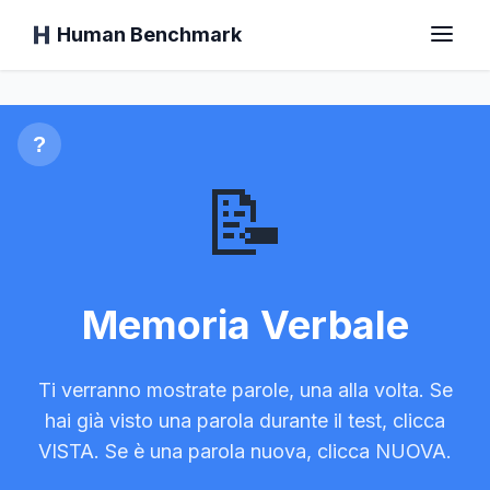
Human Benchmark
Memoria Verbale
Home
?
📝
Tempo di Reazione
Test del Chimpanzé
Memoria Verbale
Test di Digitazione
Ti verranno mostrate parole, una alla volta. Se
hai già visto una parola durante il test, clicca
Memoria Visiva
VISTA. Se è una parola nuova, clicca NUOVA.