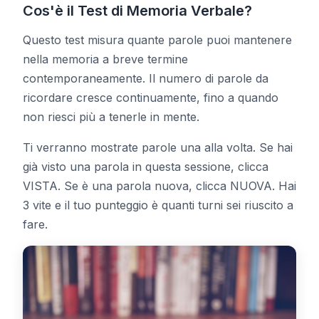
Cos'è il Test di Memoria Verbale?
Questo test misura quante parole puoi mantenere
Test Hue
nella memoria a breve termine
contemporaneamente. Il numero di parole da
Tracciamento degli Oggetti
ricordare cresce continuamente, fino a quando
non riesci più a tenerle in mente.
Hand-Eye Coordination
Ti verranno mostrate parole una alla volta. Se hai
già visto una parola in questa sessione, clicca
FPS Reaction
VISTA. Se è una parola nuova, clicca NUOVA. Hai
3 vite e il tuo punteggio è quanti turni sei riuscito a
fare.
Classifica
Articoli