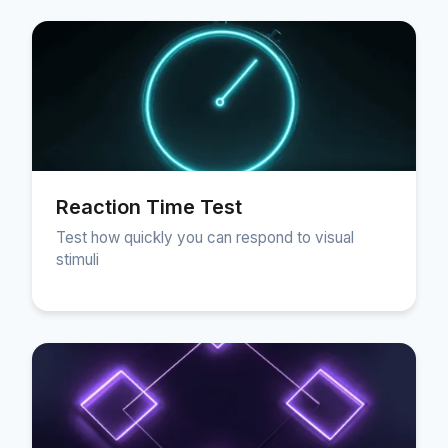
色相テスト
オブジェクトトラッキング
Hand-Eye Coordination
Reaction Time Test
Test how quickly you can respond to visual
FPS Reaction
stimuli
ランキング
記事