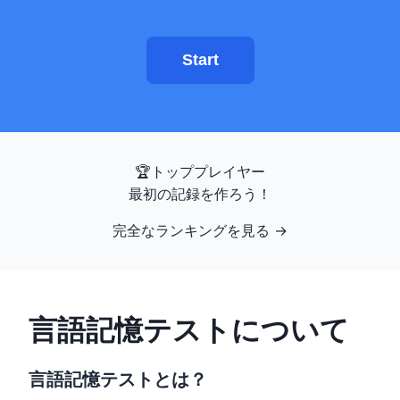
エイムトレーナー
Start
数字記憶
N-Back
🏆
トッププレイヤー
言語記憶
最初の記録を作ろう！
完全なランキングを見る
→
シーケンス記憶
シンボル検索
言語記憶テストについて
色覚異常
言語記憶テストとは？
顔記憶