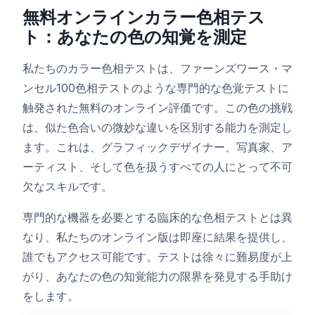
無料オンラインカラー色相テス
ト：あなたの色の知覚を測定
色相テスト
私たちのカラー色相テストは、ファーンズワース・マ
オブジェクトトラッキング
ンセル100色相テストのような専門的な色覚テストに
触発された無料のオンライン評価です。この色の挑戦
Hand-Eye Coordination
は、似た色合いの微妙な違いを区別する能力を測定し
ます。これは、グラフィックデザイナー、写真家、ア
ーティスト、そして色を扱うすべての人にとって不可
FPS Reaction
欠なスキルです。
専門的な機器を必要とする臨床的な色相テストとは異
なり、私たちのオンライン版は即座に結果を提供し、
ランキング
誰でもアクセス可能です。テストは徐々に難易度が上
がり、あなたの色の知覚能力の限界を発見する手助け
記事
をします。