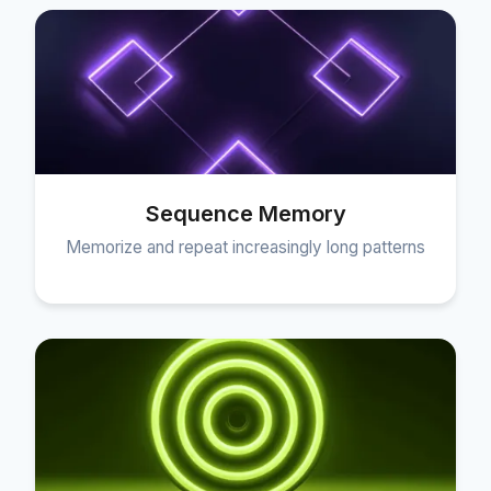
Sequence Memory
Memorize and repeat increasingly long patterns