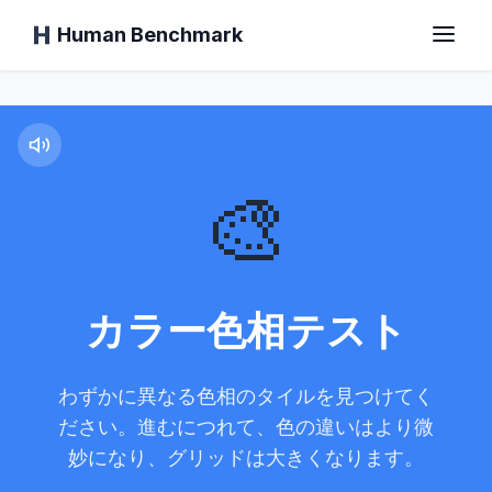
Human Benchmark
カラー色相テスト
ホーム
🎨
反応時間
チンパンジーテスト
カラー色相テスト
タイピングテスト
わずかに異なる色相のタイルを見つけてく
ださい。進むにつれて、色の違いはより微
視覚記憶
妙になり、グリッドは大きくなります。