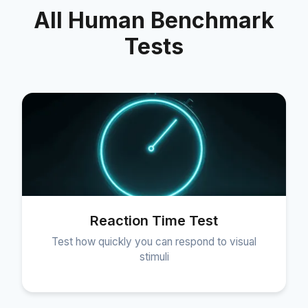
All Human Benchmark
Tests
Reaction Time Test
Test how quickly you can respond to visual
stimuli