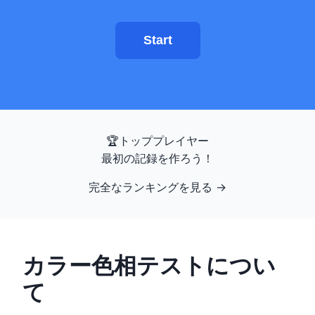
エイムトレーナー
Start
数字記憶
N-Back
言語記憶
🏆
トッププレイヤー
最初の記録を作ろう！
シーケンス記憶
完全なランキングを見る
→
シンボル検索
カラー色相テストについ
色覚異常
て
顔記憶