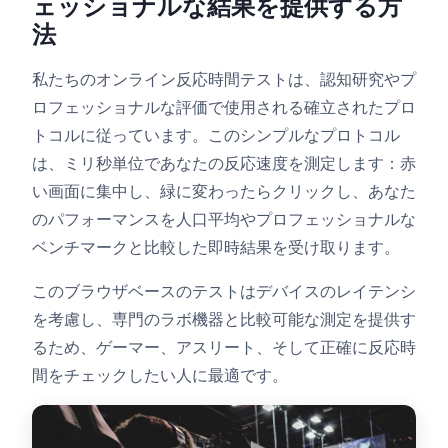
ェッショナルな結果を提供する方
法
色相テスト
私たちのオンライン反応時間テストは、認知研究やプ
ロフェッショナルな評価で使用される確立されたプロ
オブジェクトトラッキング
トコルに従っています。このシンプルなプロトコル
は、ミリ秒単位であなたの反応速度を測定します：赤
Hand-Eye Coordination
い画面に集中し、緑に変わったらクリックし、あなた
のパフォーマンスを人口平均やプロフェッショナルな
FPS Reaction
ベンチマークと比較した即時結果を受け取ります。
このブラウザベースのテストはデバイスのレイテンシ
を考慮し、専門のラボ機器と比較可能な測定を提供す
るため、ゲーマー、アスリート、そして正確に反応時
ランキング
間をチェックしたい人に最適です。
記事