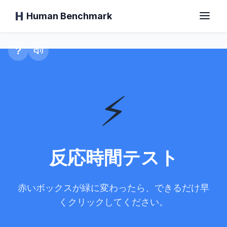
Human Benchmark
反応時間テスト
?
ホーム
⚡
反応時間
チンパンジーテスト
反応時間テスト
タイピングテスト
赤いボックスが緑に変わったら、できるだけ早
くクリックしてください。
視覚記憶