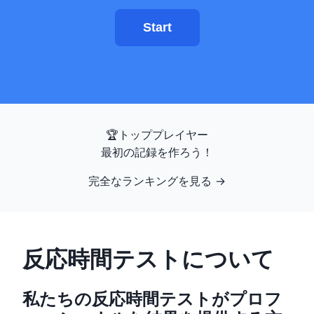
エイムトレーナー
Start
数字記憶
N-Back
🏆
トッププレイヤー
言語記憶
最初の記録を作ろう！
完全なランキングを見る
→
シーケンス記憶
シンボル検索
反応時間テストについて
色覚異常
私たちの反応時間テストがプロフ
顔記憶