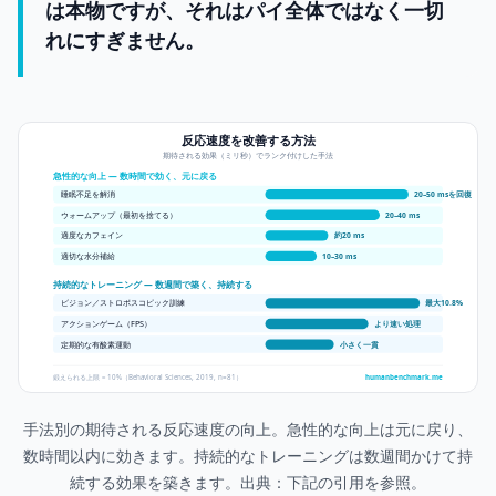
は本物ですが、それはパイ全体ではなく一切
れにすぎません。
反応速度を改善する方法
期待される効果（ミリ秒）でランク付けした手法
急性的な向上 — 数時間で効く、元に戻る
睡眠不足を解消
20–50 msを回復
ウォームアップ（最初を捨てる）
20–40 ms
適度なカフェイン
約20 ms
適切な水分補給
10–30 ms
持続的なトレーニング — 数週間で築く、持続する
ビジョン／ストロボスコピック訓練
最大10.8%
アクションゲーム（FPS）
より速い処理
定期的な有酸素運動
小さく一貫
鍛えられる上限 ≈ 10%（Behavioral Sciences, 2019, n=81）
humanbenchmark.me
手法別の期待される反応速度の向上。急性的な向上は元に戻り、
数時間以内に効きます。持続的なトレーニングは数週間かけて持
続する効果を築きます。出典：下記の引用を参照。