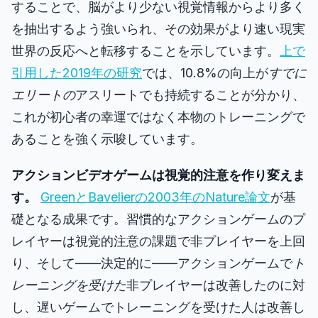
することで、脳がより少ない視覚情報からより多く
を抽出するよう強いられ、その効果がより速い現実
世界の反応へと転移することを示しています。
上で
引用した2019年の研究
では、10.8%の向上が
すでに
エリートの
アスリートでも持続することが分かり、
これが初心者の幸運ではなく本物のトレーニングで
あることを強く示唆しています。
アクションビデオゲームは視覚的注意を作り変えま
す。
GreenとBavelierの2003年のNature論文
が基
礎となる成果です。習慣的なアクションゲームのプ
レイヤーは視覚的注意の課題で非プレイヤーを上回
り、そして――決定的に――アクションゲームで
ト
レーニングを受けた
非プレイヤーは改善したのに対
し、遅いゲームでトレーニングを受けた人は改善し