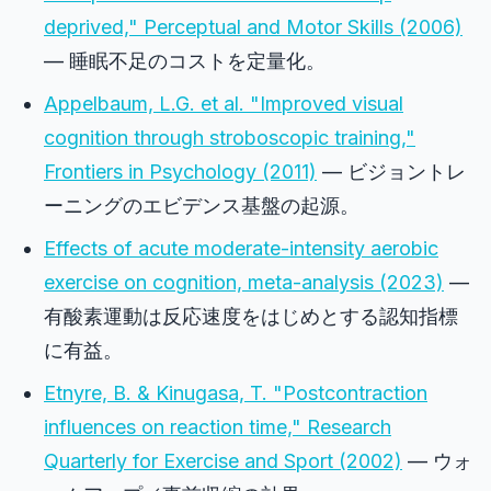
deprived,"
Perceptual and Motor Skills
(2006)
— 睡眠不足のコストを定量化。
Appelbaum, L.G. et al. "Improved visual
cognition through stroboscopic training,"
Frontiers in Psychology
(2011)
— ビジョントレ
ーニングのエビデンス基盤の起源。
Effects of acute moderate-intensity aerobic
exercise on cognition, meta-analysis (2023)
—
有酸素運動は反応速度をはじめとする認知指標
に有益。
Etnyre, B. & Kinugasa, T. "Postcontraction
influences on reaction time,"
Research
Quarterly for Exercise and Sport
(2002)
— ウォ