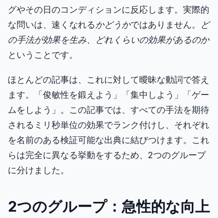
グやその日のコンディションに反応します。実際的
な問いは、速くなれる
かどうか
ではありません。
ど
色相テスト
の手法が効果を生み、どれくらいの効果があるのか
ということです。
オブジェクトトラッキング
ほとんどの記事は、これに対して曖昧な動詞で答え
Hand-Eye Coordination
ます。「俊敏性を鍛えよう」「集中しよう」「ゲー
ムをしよう」。この記事では、すべての手法を期待
FPS Reaction
されるミリ秒単位の効果でランク付けし、それぞれ
を名前のある検証可能な出典に結びつけます。これ
らは完全に異なる挙動をするため、2つのグループ
に分けました。
ランキング
記事
2つのグループ：急性的な向上