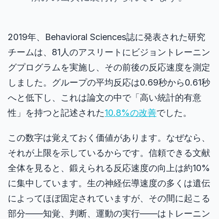
エイムトレーナー
2019年、
Behavioral Sciences
誌に発表された研究
数字記憶
チームは、81人のアスリートにビジョントレーニン
グプログラムを実施し、その前後の反応速度を測定
N-Back
しました。グループの平均反応は0.69秒から0.61秒
へと低下し、これは論文の中で「高い統計的有意
言語記憶
性」を持つと記述された
10.8%の改善
でした。
シーケンス記憶
この数字は覚えておく価値があります。なぜなら、
それが上限を示しているからです。信頼できる文献
シンボル検索
全体を見ると、鍛えられる反応速度の向上は約10%
に集中しています。生の神経伝導速度の多くは遺伝
色覚異常
によってほぼ固定されていますが、その間に起こる
部分――知覚、判断、運動の実行――はトレーニン
顔記憶