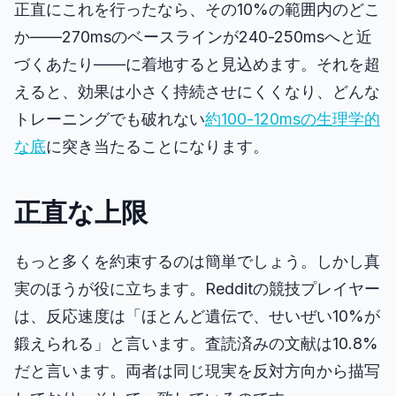
正直にこれを行ったなら、その10%の範囲内のどこ
か――270msのベースラインが240-250msへと近
づくあたり――に着地すると見込めます。それを超
えると、効果は小さく持続させにくくなり、どんな
トレーニングでも破れない
約100-120msの生理学的
な底
に突き当たることになります。
正直な上限
もっと多くを約束するのは簡単でしょう。しかし真
実のほうが役に立ちます。Redditの競技プレイヤー
は、反応速度は「ほとんど遺伝で、せいぜい10%が
鍛えられる」と言います。査読済みの文献は10.8%
だと言います。両者は同じ現実を反対方向から描写