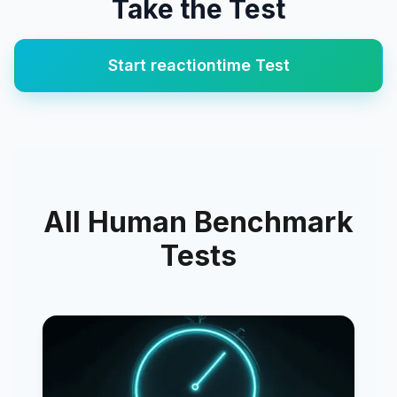
Take the Test
Start
reactiontime
Test
All Human Benchmark
Tests