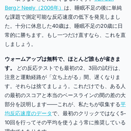
BergとNeely（2006年）
は、睡眠不足の後に単純
な課題で測定可能な反応速度の低下を発見しまし
た。十分に休息した40歳は、睡眠不足の20歳に日
常的に勝ちます。もし一つだけ直すなら、これを直
しましょう。
ウォームアップは無料で、ほとんど誰もが省きま
す。
どの反応テストでも最初の2、3回の試行は、
注意と運動経路が「立ち上がる」間、遅くなりま
す。それらは捨てましょう。これだけでも、ある人
の最初のスコアと本当のベースラインの間の差の大
部分を説明します――これが、私たちが収集する
平
均反応速度のデータ
で、最初のクリックではなく5-
10回を行ってその平均を使うよう常に推奨している