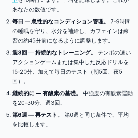
あなたの数値です。
毎日 — 急性的なコンディション管理。
7-9時間
の睡眠を守り、水分を補給し、カフェインは練
習の約45分前になるように調整します。
週3回 — 持続的なトレーニング。
テンポの速い
アクションゲームまたは集中した反応ドリルを
15-20分、加えて毎日のテスト（朝5回、夜5
回）。
継続的に — 有酸素の基礎。
中強度の有酸素運動
を20-30分、週3回。
第6週 — 再テスト。
第0週と同じ条件で。平均
を比較します。