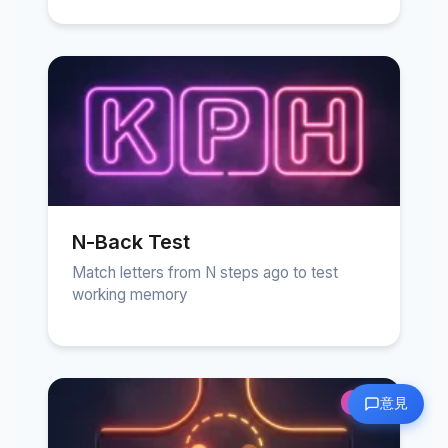
N-Back Test
Match letters from N steps ago to test
working memory
意見
NEW