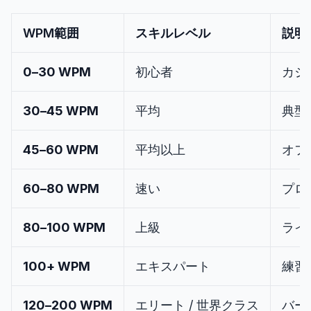
WPM範囲
スキルレベル
説明
0–30 WPM
初心者
カジ
30–45 WPM
平均
典型
45–60 WPM
平均以上
オフ
60–80 WPM
速い
プロ
80–100 WPM
上級
ライ
100+ WPM
エキスパート
練習
120–200 WPM
エリート / 世界クラス
バー