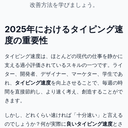
改善方法を学びましょう。
エイムトレーナー
数字記憶
2025年におけるタイピング速
度の重要性
N-Back
タイピング速度は、ほとんどの現代の仕事を静かに
言語記憶
支える過小評価されているスキルの一つです。ライ
ター、開発者、デザイナー、マーケター、学生であ
シーケンス記憶
れ、
タイピング速度
を向上させることで、毎週の時
間を直接節約し、より速く考え、創造することがで
シンボル検索
きます。
色覚異常
しかし、どれくらい速ければ「十分速い」と言える
のでしょうか？何が実際に
良いタイピング速度
とさ
顔記憶