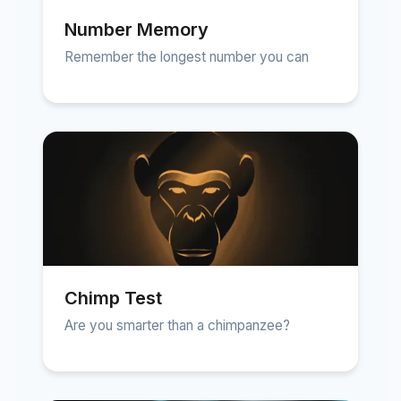
Number Memory
Remember the longest number you can
Chimp Test
Are you smarter than a chimpanzee?