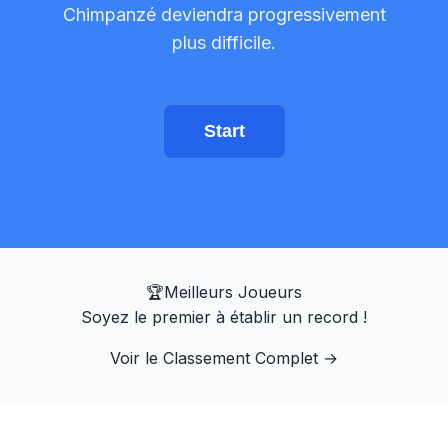
Chimpanzé deviendra progressivement
Entraîneur de visée
plus difficile.
Mémoire des chiffres
Start
N-Back
Mémoire Verbale
Mémoire de Séquence
🏆
Meilleurs Joueurs
Soyez le premier à établir un record !
Recherche de symboles
Voir le Classement Complet
→
Daltonisme
Mémoire des Visages