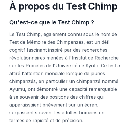
À propos du Test Chimp
Test de Teinte
Qu'est-ce que le Test Chimp ?
Le Test Chimp, également connu sous le nom de
Suivi d'Objets
Test de Mémoire des Chimpanzés, est un défi
cognitif fascinant inspiré par des recherches
Hand-Eye Coordination
révolutionnaires menées à l'Institut de Recherche
sur les Primates de l'Université de Kyoto. Ce test a
FPS Reaction
attiré l'attention mondiale lorsque de jeunes
chimpanzés, en particulier un chimpanzé nommé
Ayumu, ont démontré une capacité remarquable
à se souvenir des positions des chiffres qui
Classement
apparaissaient brièvement sur un écran,
surpassant souvent les adultes humains en
Articles
termes de rapidité et de précision.