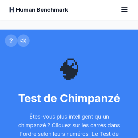
Human Benchmark
Test de Chimp
Accueil
?
🧠
Temps de réaction
Test de Chimp
Test de Chimpanzé
Test de dactylographie
Êtes-vous plus intelligent qu'un
Mémoire Visuelle
chimpanzé ? Cliquez sur les carrés dans
l'ordre selon leurs numéros. Le Test de