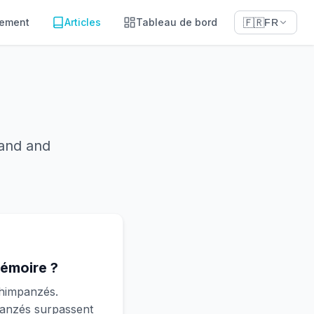
sement
Articles
Tableau de bord
🇫🇷
FR
tand and
émoire ?
chimpanzés.
panzés surpassent