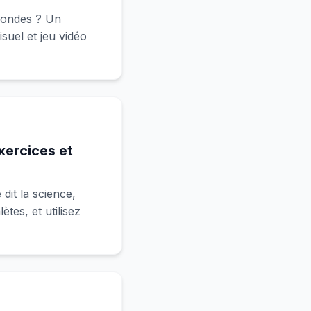
econdes ? Un
suel et jeu vidéo
xercices et
it la science,
tes, et utilisez