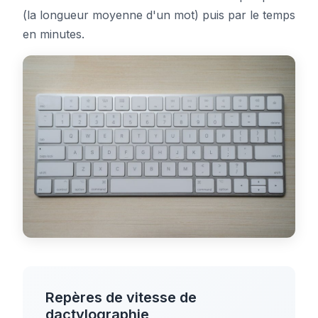
(la longueur moyenne d'un mot) puis par le temps
Tableau de bord
en minutes.
🇫🇷
FR
Repères de vitesse de
dactylographie