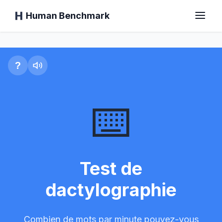
Human Benchmark
Test de dactylographie
Accueil
?
⌨️
Temps de réaction
Test de Chimp
Test de
Test de dactylographie
dactylographie
Mémoire Visuelle
Combien de mots par minute pouvez-vous