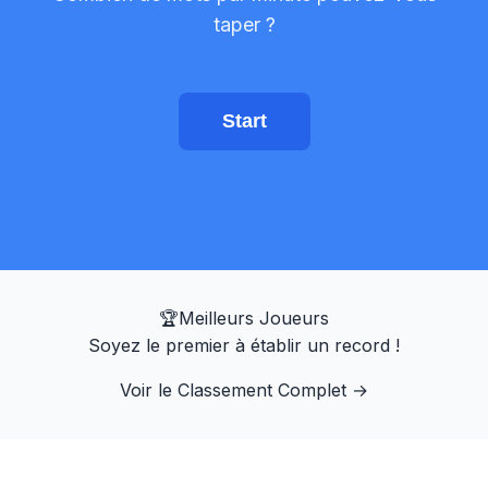
Entraîneur de visée
taper ?
Mémoire des chiffres
Start
N-Back
Mémoire Verbale
Mémoire de Séquence
🏆
Meilleurs Joueurs
Soyez le premier à établir un record !
Recherche de symboles
Voir le Classement Complet
→
Daltonisme
Mémoire des Visages