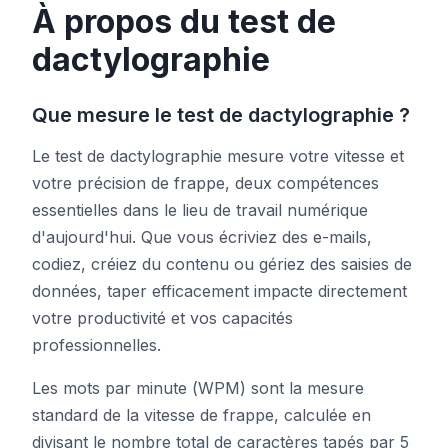
À propos du test de
dactylographie
Test de Teinte
Que mesure le test de dactylographie ?
Suivi d'Objets
Le test de dactylographie mesure votre vitesse et
Hand-Eye Coordination
votre précision de frappe, deux compétences
essentielles dans le lieu de travail numérique
d'aujourd'hui. Que vous écriviez des e-mails,
FPS Reaction
codiez, créiez du contenu ou gériez des saisies de
données, taper efficacement impacte directement
votre productivité et vos capacités
professionnelles.
Classement
Les mots par minute (WPM) sont la mesure
Articles
standard de la vitesse de frappe, calculée en
divisant le nombre total de caractères tapés par 5