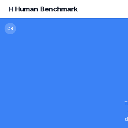
Human Benchmark
Test de Teinte de 
T
d