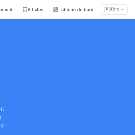
sement
Articles
Tableau de bord
🇫🇷
FR
nt
s
le