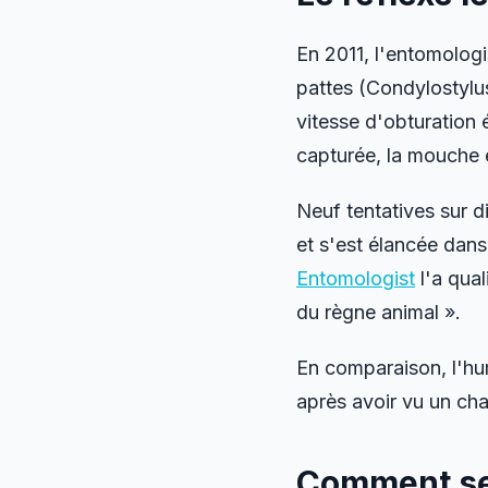
En 2011, l'entomolog
pattes (
Condylostylu
vitesse d'obturation
capturée, la mouche é
Neuf tentatives sur d
et s'est élancée dans
Entomologist
l'a qual
du règne animal ».
En comparaison, l'hu
après avoir vu un ch
Comment se 