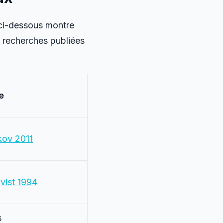
 ci-dessous montre
e recherches publiées
e
kov 2011
vist 1994
s