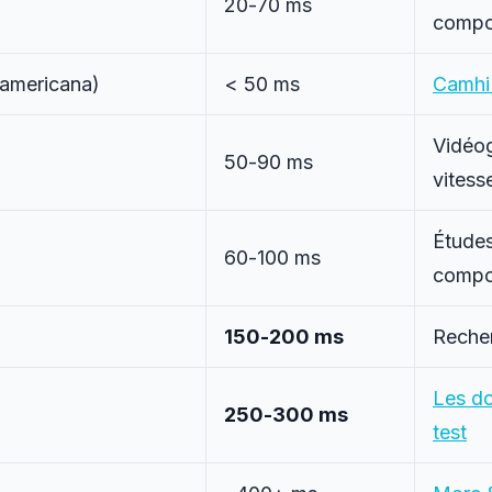
20-70 ms
compo
 americana
)
< 50 ms
Camhi
Vidéog
50-90 ms
vitess
Étude
60-100 ms
compo
)
150-200 ms
Recher
Les do
250-300 ms
test