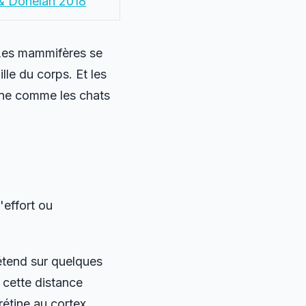
& Donelan 2018
 Les mammifères se
le du corps. Et les
nne comme les chats
'effort ou
tend sur quelques
 cette distance
étine au cortex