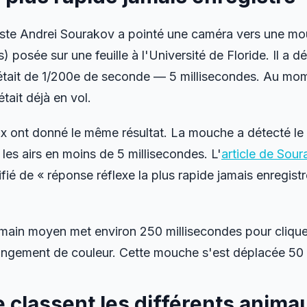
iste Andrei Sourakov a pointé une caméra vers une m
s
) posée sur une feuille à l'Université de Floride. Il a d
 était de 1/200e de seconde — 5 millisecondes. Au mom
tait déjà en vol.
ix ont donné le même résultat. La mouche a détecté le f
 les airs en moins de 5 millisecondes. L'
article de Sou
ifié de « réponse réflexe la plus rapide jamais enregi
main moyen met environ 250 millisecondes pour clique
angement de couleur. Cette mouche s'est déplacée 50 fo
classent les différents anima