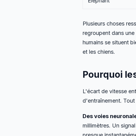
Éléphant
Plusieurs choses res
regroupent dans une z
humains se situent 
et les chiens.
Pourquoi les
L'écart de vitesse en
d'entraînement. Tout 
Des voies neuronale
millimètres. Un signa
presque instantanéme