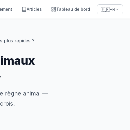
sement
Articles
Tableau de bord
🇫🇷
FR
s plus rapides ?
nimaux
s
 le règne animal —
crois.