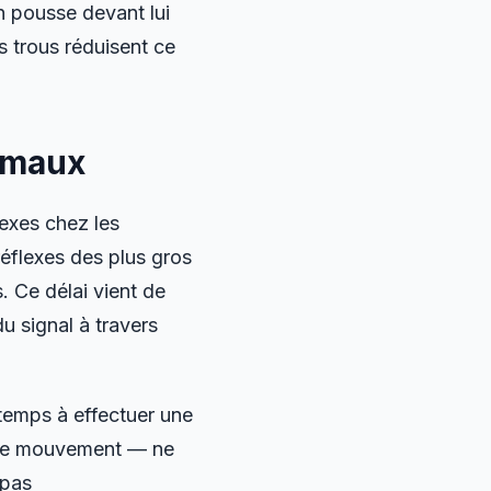
n pousse devant lui
 trous réduisent ce
nimaux
lexes chez les
réflexes des plus gros
. Ce délai vient de
u signal à travers
 temps à effectuer une
 de mouvement — ne
 pas