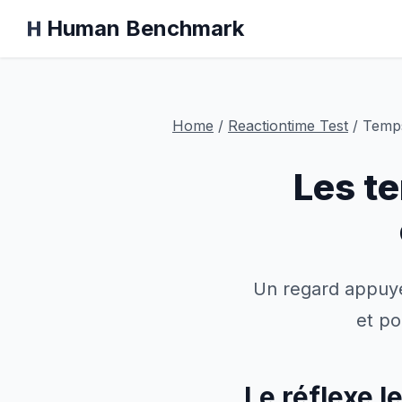
Human Benchmark
Home
/
Reactiontime
Test
/
Temps
Les t
Un regard appuyé 
et po
Le réflexe l