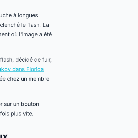
ouche à longues
éclenché le flash. La
ent où l'image a été
lash, décidé de fuir,
rakov dans
Florida
strée chez un membre
r sur un bouton
is plus vite.
ux