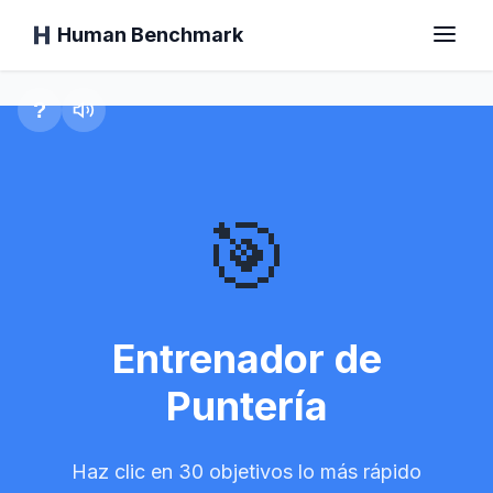
Human Benchmark
Entrenador de Puntería
?
Inicio
🎯
Tiempo de Reacción
Test del Chimpancé
Entrenador de
Test de Mecanografía
Puntería
Memoria Visual
Haz clic en 30 objetivos lo más rápido