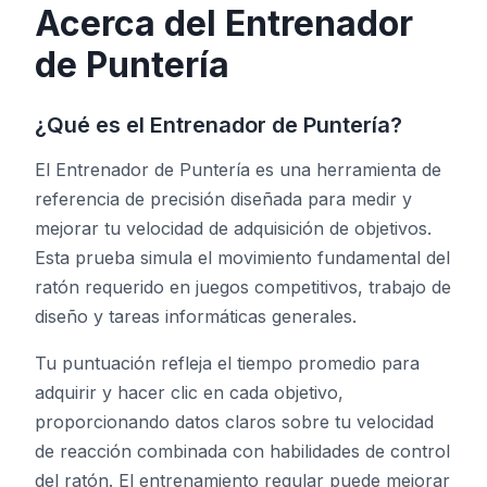
Acerca del Entrenador
de Puntería
Prueba de Tono
¿Qué es el Entrenador de Puntería?
Seguimiento de Objetos
El Entrenador de Puntería es una herramienta de
Hand-Eye Coordination
referencia de precisión diseñada para medir y
mejorar tu velocidad de adquisición de objetivos.
Esta prueba simula el movimiento fundamental del
FPS Reaction
ratón requerido en juegos competitivos, trabajo de
diseño y tareas informáticas generales.
Tu puntuación refleja el tiempo promedio para
Clasificación
adquirir y hacer clic en cada objetivo,
proporcionando datos claros sobre tu velocidad
Artículos
de reacción combinada con habilidades de control
del ratón. El entrenamiento regular puede mejorar