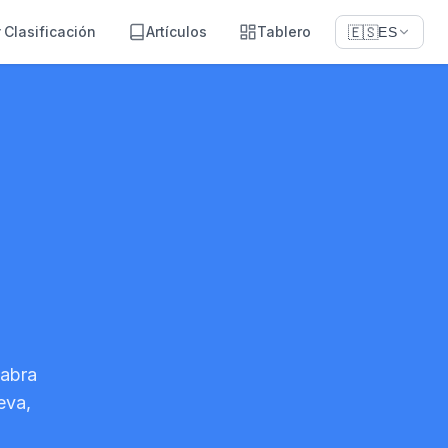
Clasificación
Artículos
Tablero
🇪🇸
ES
labra
eva,