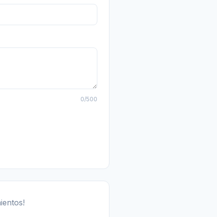
0
/500
ientos!