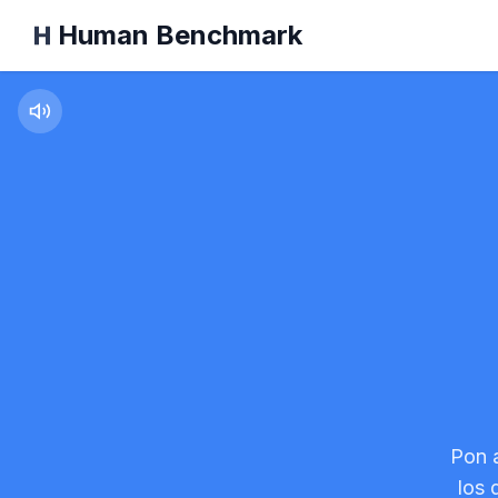
Human Benchmark
Búsqueda de Símb
Pon 
los 