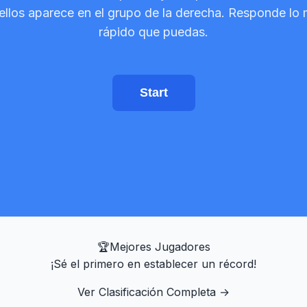
ellos aparece en el grupo de la derecha. Responde lo
rápido que puedas.
Start
🏆
Mejores Jugadores
¡Sé el primero en establecer un récord!
Ver Clasificación Completa
→