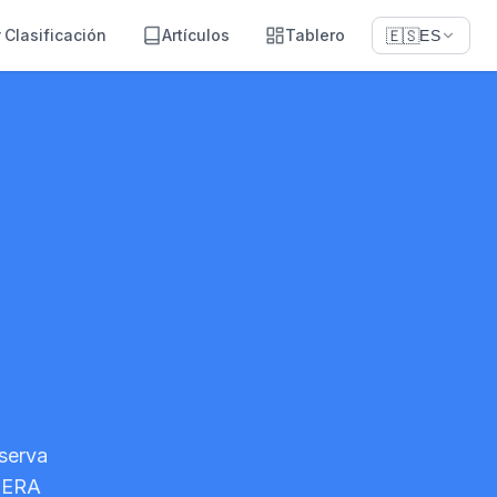
Clasificación
Artículos
Tablero
🇪🇸
ES
serva
UIERA