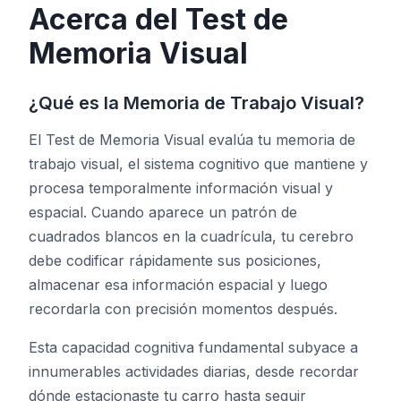
Acerca del Test de
Memoria Visual
Prueba de Tono
¿Qué es la Memoria de Trabajo Visual?
Seguimiento de Objetos
El Test de Memoria Visual evalúa tu memoria de
Hand-Eye Coordination
trabajo visual, el sistema cognitivo que mantiene y
procesa temporalmente información visual y
espacial. Cuando aparece un patrón de
FPS Reaction
cuadrados blancos en la cuadrícula, tu cerebro
debe codificar rápidamente sus posiciones,
almacenar esa información espacial y luego
recordarla con precisión momentos después.
Clasificación
Esta capacidad cognitiva fundamental subyace a
Artículos
innumerables actividades diarias, desde recordar
dónde estacionaste tu carro hasta seguir