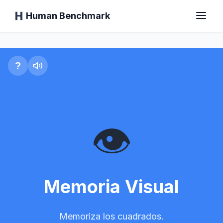
Human Benchmark
Memoria Visual
Inicio
?
Tiempo de Reacción
👁️
Test del Chimpancé
Test de Mecanografía
Memoria Visual
Memoria Visual
Memoriza los cuadrados.