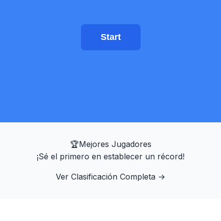
Entrenador de Puntería
Start
Memoria de Números
N-Back
Memoria Verbal
Memoria de Secuencia
🏆
Mejores Jugadores
¡Sé el primero en establecer un récord!
Búsqueda de Símbolos
Ver Clasificación Completa
→
Daltonismo
Memoria Facial