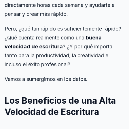
directamente horas cada semana y ayudarte a
pensar y crear más rápido.
Prueba de Tono
Pero, ¿qué tan rápido es
suficientemente rápido
?
Seguimiento de Objetos
¿Qué cuenta realmente como una
buena
velocidad de escritura
? ¿Y por qué importa
Hand-Eye Coordination
tanto para la productividad, la creatividad e
incluso el éxito profesional?
FPS Reaction
Vamos a sumergirnos en los datos.
Los Beneficios de una Alta
Clasificación
Velocidad de Escritura
Artículos