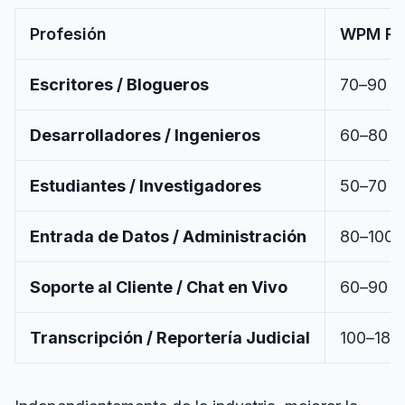
Profesión
WPM Re
Escritores / Blogueros
70–90
Desarrolladores / Ingenieros
60–80
Estudiantes / Investigadores
50–70
Entrada de Datos / Administración
80–100
Soporte al Cliente / Chat en Vivo
60–90
Transcripción / Reportería Judicial
100–180