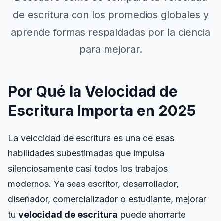
Entrenador de Puntería
de escritura con los promedios globales y
aprende formas respaldadas por la ciencia
Memoria de Números
para mejorar.
N-Back
Por Qué la Velocidad de
Memoria Verbal
Escritura Importa en 2025
Memoria de Secuencia
La velocidad de escritura es una de esas
habilidades subestimadas que impulsa
Búsqueda de Símbolos
silenciosamente casi todos los trabajos
modernos. Ya seas escritor, desarrollador,
Daltonismo
diseñador, comercializador o estudiante, mejorar
tu
velocidad de escritura
puede ahorrarte
Memoria Facial