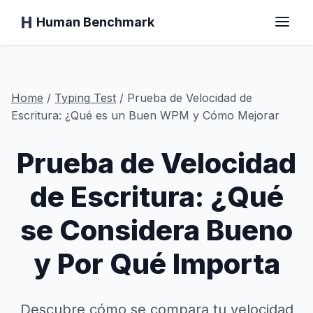
Human Benchmark
Inicio
Home
/
Typing
Test
/
Prueba de Velocidad de
Escritura: ¿Qué es un Buen WPM y Cómo Mejorar
Prueba de Velocidad
Tiempo de Reacción
de Escritura: ¿Qué
Test del Chimpancé
se Considera Bueno
Test de Mecanografía
y Por Qué Importa
Memoria Visual
Descubre cómo se compara tu velocidad